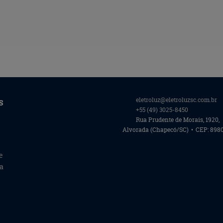
eletroluz@
eletroluzsc.com.br
s
+55
(49)
3025-8450
Rua Prudente de Morais, 1920,
Alvorada (Chapecó/SC)
•
CEP:
898
e
ta