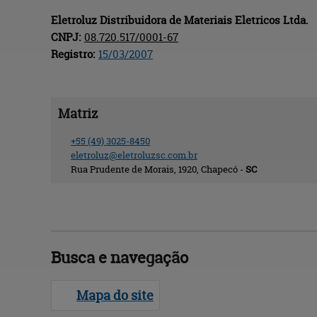
Eletroluz Distribuidora de Materiais Eletricos
Ltda.
CNPJ:
08.720.517/0001-67
Registro:
15/03/2007
Matriz
+55
(49)
3025-8450
eletroluz@
eletroluzsc.com.br
Rua Prudente de Morais, 1920,
Chapecó
-
S
anta
C
atarina
Busca 
e navegação
Mapa do site