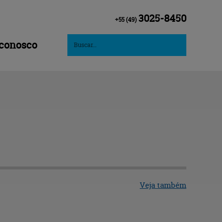
3025-8450
+55
(49)
 conosco
Veja também
Mapa do site
Produtos
Fale conosco
Parceiros
Fornecedores
Empresa