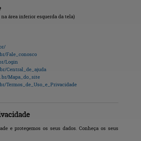
?
na área inferior esquerda da tela)
br
/
br
/Fale_conosco
br
/Login
br
/Central_de_ajuda
.br
/Mapa_do_site
br
/Termos_de_Uso_e_Privacidade
ivacidade
dade e protegemos os seus dados. Conheça os seus