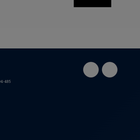
04
-
485