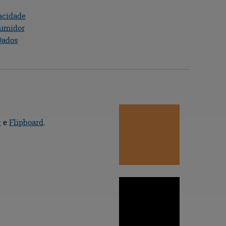
acidade
sumidor
Dados
y
e
Flipboard
.